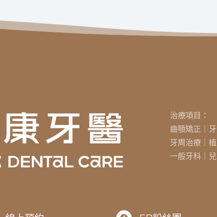
治療項目：
齒顎矯正｜牙
牙周治療｜植
一般牙科｜兒