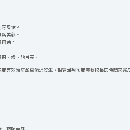
防牙周病。
能與美觀。
牙周病。
牙冠、橋、貼片等。
題能有效預防嚴重情況發生。根管治療可能需要較長的時間來完
：
齒，預防蛀牙。