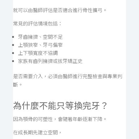
就可以由醫師評估是否適合進行骨性擴弓。
常見的評估情境包括：
牙齒擁擠、空間不足
上顎狹窄、牙弓偏窄
上下顎寬度不協調
家族有齒列擁擠或拔牙矯正史
是否需要介入，必須由醫師進行完整檢查與專業判
斷。
為什麼不能只等換完牙？
因為顎骨的可塑性，會隨著年齡逐漸下降。
在成長期先建立空間，