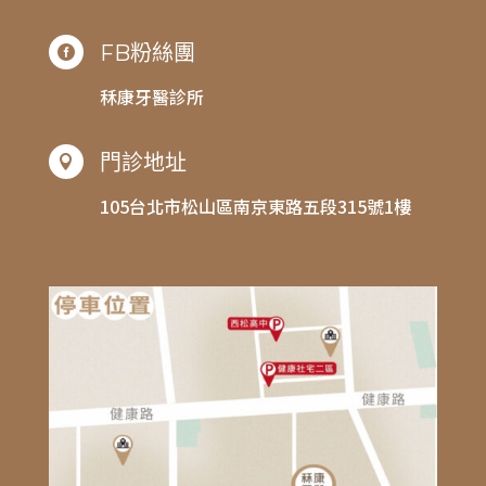
FB粉絲團

秝康牙醫診所
門診地址

105台北市松山區南京東路五段315號1樓