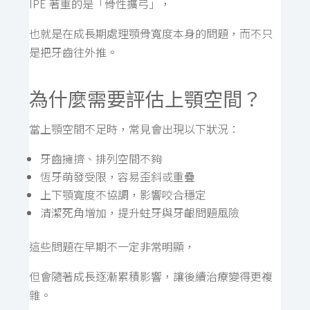
IPE 著重的是「骨性擴弓」，
也就是在成長期處理顎骨寬度本身的問題，而不只
是把牙齒往外推。
為什麼需要評估上顎空間？
當上顎空間不足時，常見會出現以下狀況：
牙齒擁擠、排列空間不夠
恆牙萌發受限，容易歪斜或重疊
上下顎寬度不協調，影響咬合穩定
清潔死角增加，提升蛀牙與牙齦問題風險
這些問題在早期不一定非常明顯，
但會隨著成長逐漸累積影響，讓後續治療變得更複
雜。