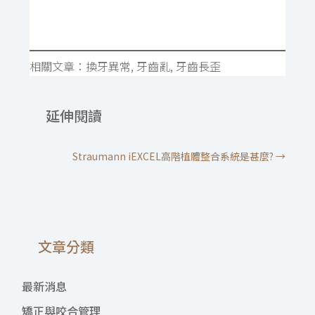
相關文章：
換牙異常
, 
牙齒亂
, 
牙齒長歪
延伸閱讀
Straumann iEXCEL高階植體整合系統是甚麼?
→
文章分類
最新消息
矯正與咬合管理