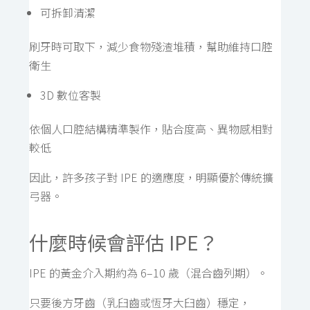
可拆卸清潔
刷牙時可取下，減少食物殘渣堆積，幫助維持口腔
衛生
3D 數位客製
依個人口腔結構精準製作，貼合度高、異物感相對
較低
因此，許多孩子對 IPE 的適應度，明顯優於傳統擴
弓器。
什麼時候會評估 IPE？
IPE 的黃金介入期約為 6–10 歲（混合齒列期）。
只要後方牙齒（乳臼齒或恆牙大臼齒）穩定，