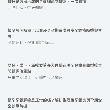
蛀牙是怎麼形成的？從細菌到蛀洞，一次看懂
口腔保健．蛀牙知識...
懷孕哪個時期可以看牙？孕期三階段安全診療時機與禁
忌
孕婦牙科．孕期看診指南...
暴牙、戽斗、深咬要等長大再矯正嗎？兒童骨骼型咬合
問題評估重點
兒童早期矯正．骨骼型咬合問題...
懷孕牙齦腫痛是正常的嗎？解析生理性牙齦炎與孕期安
全診療時機