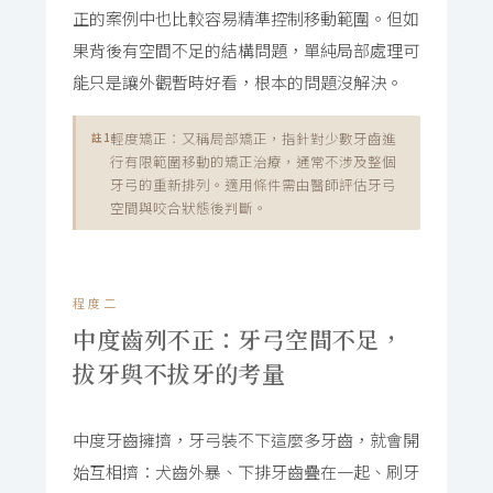
正的案例中也比較容易精準控制移動範圍。但如
果背後有空間不足的結構問題，單純局部處理可
能只是讓外觀暫時好看，根本的問題沒解決。
輕度矯正：又稱局部矯正，指針對少數牙齒進
註1
行有限範圍移動的矯正治療，通常不涉及整個
牙弓的重新排列。適用條件需由醫師評估牙弓
空間與咬合狀態後判斷。
程度二
中度齒列不正：牙弓空間不足，
拔牙與不拔牙的考量
中度牙齒擁擠，牙弓裝不下這麼多牙齒，就會開
始互相擠：犬齒外暴、下排牙齒疊在一起、刷牙