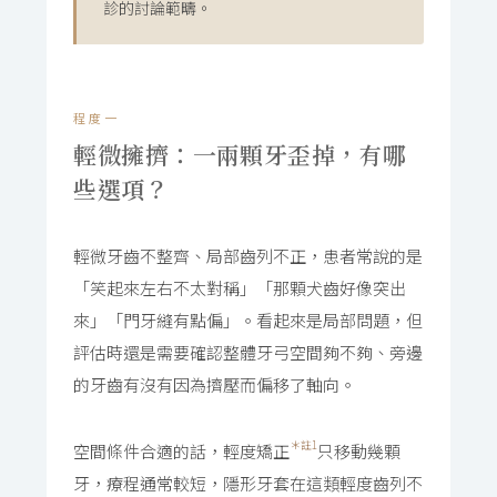
診的討論範疇。
程度一
輕微擁擠：一兩顆牙歪掉，有哪
些選項？
輕微牙齒不整齊、局部齒列不正，患者常說的是
「笑起來左右不太對稱」「那顆犬齒好像突出
來」「門牙縫有點偏」。看起來是局部問題，但
評估時還是需要確認整體牙弓空間夠不夠、旁邊
的牙齒有沒有因為擠壓而偏移了軸向。
＊註1
空間條件合適的話，輕度矯正
只移動幾顆
牙，療程通常較短，隱形牙套在這類輕度齒列不