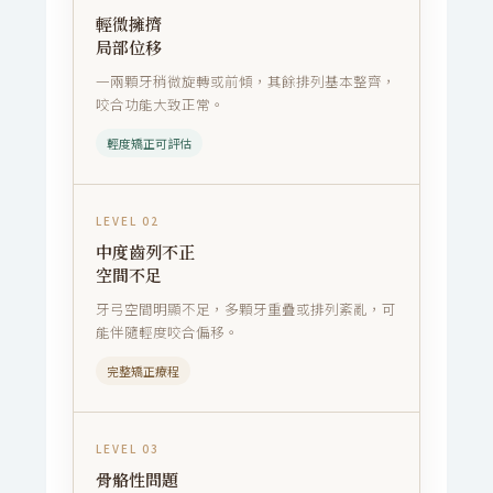
輕微擁擠
局部位移
一兩顆牙稍微旋轉或前傾，其餘排列基本整齊，
咬合功能大致正常。
輕度矯正可評估
LEVEL 02
中度齒列不正
空間不足
牙弓空間明顯不足，多顆牙重疊或排列紊亂，可
能伴隨輕度咬合偏移。
完整矯正療程
LEVEL 03
骨骼性問題