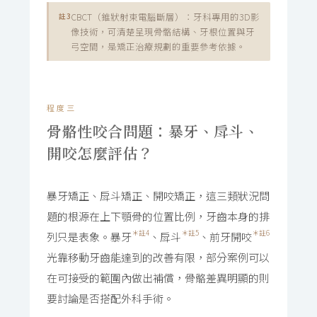
CBCT（錐狀射束電腦斷層）：牙科專用的3D影
註3
像技術，可清楚呈現骨骼結構、牙根位置與牙
弓空間，是矯正治療規劃的重要參考依據。
程度三
骨骼性咬合問題：暴牙、戽斗、
開咬怎麼評估？
暴牙矯正、戽斗矯正、開咬矯正，這三類狀況問
題的根源在上下顎骨的位置比例，牙齒本身的排
＊註4
＊註5
＊註6
列只是表象。暴牙
、戽斗
、前牙開咬
光靠移動牙齒能達到的改善有限，部分案例可以
在可接受的範圍內做出補償，骨骼差異明顯的則
要討論是否搭配外科手術。