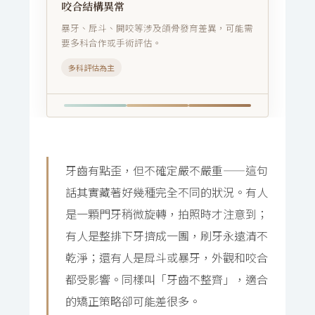
咬合結構異常
暴牙、戽斗、開咬等涉及頜骨發育差異，可能需
要多科合作或手術評估。
多科評估為主
牙齒有點歪，但不確定嚴不嚴重——這句
話其實藏著好幾種完全不同的狀況。有人
是一顆門牙稍微旋轉，拍照時才注意到；
有人是整排下牙擠成一團，刷牙永遠清不
乾淨；還有人是戽斗或暴牙，外觀和咬合
都受影響。同樣叫「牙齒不整齊」，適合
的矯正策略卻可能差很多。