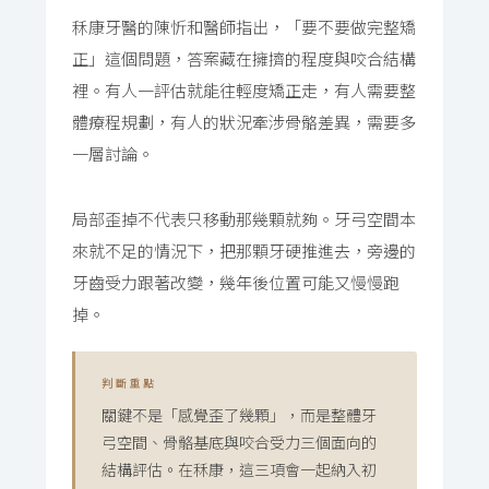
秝康牙醫的陳忻和醫師指出，「要不要做完整矯
正」這個問題，答案藏在擁擠的程度與咬合結構
裡。有人一評估就能往輕度矯正走，有人需要整
體療程規劃，有人的狀況牽涉骨骼差異，需要多
一層討論。
局部歪掉不代表只移動那幾顆就夠。牙弓空間本
來就不足的情況下，把那顆牙硬推進去，旁邊的
牙齒受力跟著改變，幾年後位置可能又慢慢跑
掉。
判斷重點
關鍵不是「感覺歪了幾顆」，而是整體牙
弓空間、骨骼基底與咬合受力三個面向的
結構評估。在秝康，這三項會一起納入初