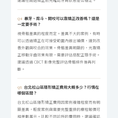
建議在開始矯正前先確認牙周狀態是否穩定。
暴牙、戽斗、開咬可以靠矯正改善嗎？還是
Q4
一定要手術？
視骨骼差異的程度而定。差異不大的案例，有時
可以透過矯正在可接受範圍內做出補償，達到改
善外觀與咬合的效果。骨骼差異明顯的，光靠矯
正移動牙齒效果有限，需要評估搭配正顎手術。
建議透過 CBCT 影像完整評估骨骼條件後再判
斷。
台北松山區隱形矯正費用大概多少？行情在
Q5
哪個區間？
台北松山區隱形矯正費用因案例複雜程度而有明
顯差異，輕度案例與需要完整重排的療程報價可
相差數萬元。比較不同診所的費用時，建議確認