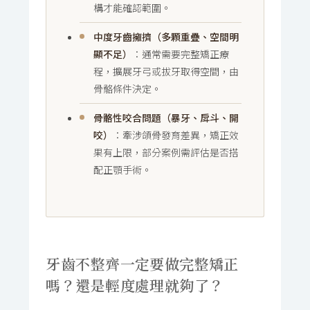
構才能確認範圍。
中度牙齒擁擠（多顆重疊、空間明
顯不足）
：通常需要完整矯正療
程，擴展牙弓或拔牙取得空間，由
骨骼條件決定。
骨骼性咬合問題（暴牙、戽斗、開
咬）
：牽涉頜骨發育差異，矯正效
果有上限，部分案例需評估是否搭
配正顎手術。
牙齒不整齊一定要做完整矯正
嗎？還是輕度處理就夠了？