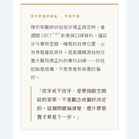
陳忻和醫師觀點 — 秝康牙醫
陳忻和醫師評估拔牙矯正與否時，會
＊註3
調閱 CBCT
影像與口掃資料，確認
牙弓實際空間、嘴唇的目標位置、以
及骨骼基底條件。這套邏輯源自她在
臺大醫院矯正科的專科訓練——評估
起點是結構，不是患者對裝置的偏
好。
「拔牙或不拔牙，是骨頭跟空間
給的答案，不是觀念或偏好決定
的。這個問題搞清楚，選什麼裝
置才算是下一步。」