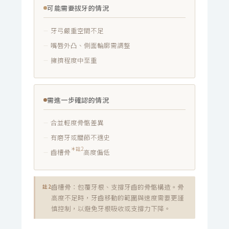
可能需要拔牙的情況
牙弓嚴重空間不足
嘴唇外凸、側面輪廓需調整
擁擠程度中至重
需進一步確認的情況
合並輕度骨骼差異
有磨牙或關節不適史
＊註2
齒槽骨
高度偏低
齒槽骨：包覆牙根、支撐牙齒的骨骼構造。骨
註2
高度不足時，牙齒移動的範圍與速度需要更謹
慎控制，以避免牙根吸收或支撐力下降。