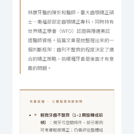
秝康牙醫的陳忻和醫師，臺大齒顎矯正碩
士、衛福部部定齒顎矯正專科，同時持有
世界矯正學會（WFO）認證與隱適美認
證醫師資格。這篇文章是她整理出來的一
個判斷框架：齒列不整齊的程度決定了適
合的矯正策略，挑哪種牙套是後面才有意
義的問題。
先看這裡 — 三種程度快速對照
輕微牙齒不整齊（1–2 顆旋轉或前
傾）
：視牙弓空間條件，部分案例
可考慮輕度矯正；仍需評估整體結