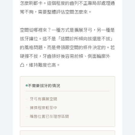
怎麼刷都卡。這個程度的齒列不正靠局部處理通
常不夠，需要整體評估空間怎麼來。
空間從哪裡來？一種方式是擴展牙弓，另一種是
拔牙讓位。這不是「這間診所傾向拔還是不拔」
的風格問題，而是骨頭跟空間的條件決定的。若
硬撐不拔，牙齒排好後容易前傾、側面輪廓外
凸，維持難度也高。
不需要拔牙的情況
牙弓有擴展空間
擁擠程度輕至中
嘴唇位置已在理想區間