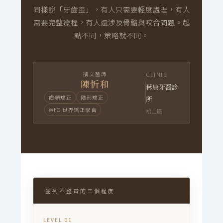
同樣說「牙齒歪」，有人只需要輕度處理，有人
需要完整療程，有人還涉及骨骼與咬合問題。起
點不同，策略就不同。
撰文醫師
CLINIC
陳忻和
秝康牙醫診
齒顎矯正
隱形矯正
所
WFO 世界矯正學會
松山區
齒列不整齊的三個程度
LEVEL 01