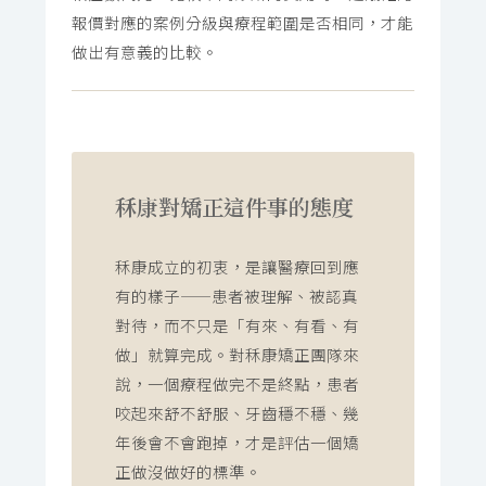
報價對應的案例分級與療程範圍是否相同，才能
做出有意義的比較。
秝康對矯正這件事的態度
秝康成立的初衷，是讓醫療回到應
有的樣子——患者被理解、被認真
對待，而不只是「有來、有看、有
做」就算完成。對秝康矯正團隊來
說，一個療程做完不是終點，患者
咬起來舒不舒服、牙齒穩不穩、幾
年後會不會跑掉，才是評估一個矯
正做沒做好的標準。