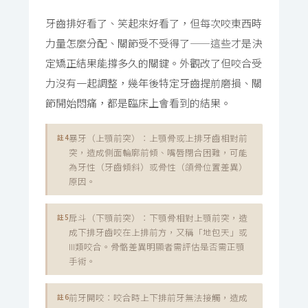
牙齒排好看了、笑起來好看了，但每次咬東西時
力量怎麼分配、關節受不受得了——這些才是決
定矯正結果能撐多久的關鍵。外觀改了但咬合受
力沒有一起調整，幾年後特定牙齒提前磨損、關
節開始悶痛，都是臨床上會看到的結果。
暴牙（上顎前突）：上顎骨或上排牙齒相對前
註4
突，造成側面輪廓前傾、嘴唇閉合困難，可能
為牙性（牙齒傾斜）或骨性（頜骨位置差異）
原因。
戽斗（下顎前突）：下顎骨相對上顎前突，造
註5
成下排牙齒咬在上排前方，又稱「地包天」或
III類咬合。骨骼差異明顯者需評估是否需正顎
手術。
前牙開咬：咬合時上下排前牙無法接觸，造成
註6