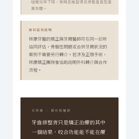
咀嚼效率下降，常與舌推習慣或骨骼垂直型差
異有關。
跨科協同說明
秝康牙醫的矯正與牙周醫師可在同一診所
協同評估，骨骼性問題或合併牙周狀況的
案例不需要另行轉介。若涉及正顎手術，
秝康矯正團隊會協助說明外科轉介與合作
流程。
在秝康 — 陳忻和醫師
牙齒排整齊只是矯正治療的其中
一個結果，咬合功能能不能在療