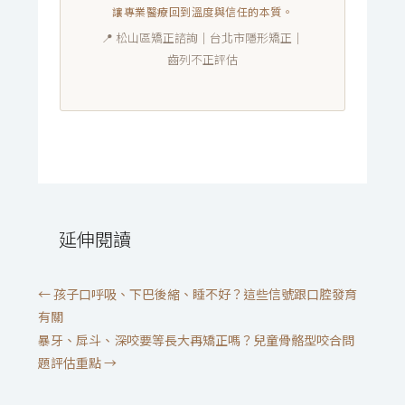
讓專業醫療回到溫度與信任的本質。
📍 松山區矯正諮詢｜台北市隱形矯正｜
齒列不正評估
延伸閱讀
←
孩子口呼吸、下巴後縮、睡不好？這些信號跟口腔發育
有關
暴牙、戽斗、深咬要等長大再矯正嗎？兒童骨骼型咬合問
題評估重點
→