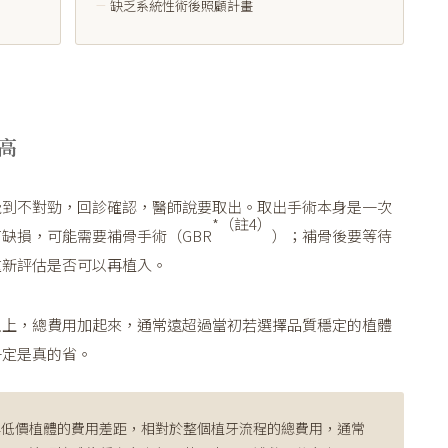
缺乏系統性術後照顧計畫
高
覺到不對勁，回診確認，醫師說要取出。取出手術本身是一次
*（註4）
缺損，可能需要補骨手術（GBR
）；補骨後要等待
重新評估是否可以再植入。
以上，總費用加起來，通常遠超過當初若選擇品質穩定的植體
一定是真的省。
與低價植體的費用差距，相對於整個植牙流程的總費用，通常