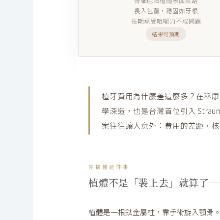
骨細胞沿植體表面紋路
長入包覆，穩固如牙根
長期承受咀嚼力不成問題
結果可預期
植牙費用為什麼差這麼多？在秝康
學深造，也是台灣首位引入 Strauma
案往往讓人意外：費用的差距，核
先搞懂這件事
植體不是「裝上去」就算了—
植體是一根鈦金屬柱，靠手術旋入顎骨