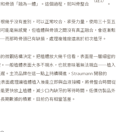
*（註1）
體和骨頭「融為一體」。這個過程，就叫骨整合
。
牙根幾乎沒有差別，可以正常咬合、承受力量，使用三十至五
期可能毫無感覺，但植體與骨頭之間沒有真正融合，會逐漸鬆
——而那時骨頭已有缺損，處理複雜度遠高於初次植牙。
面的微觀結構決定。把植體放大幾千倍看，表面是一層細密的
鍵。一般植體表面大多不親水，也就意味著無法親血——植入
。主流品牌在這一點上持續精進，Straumann 開發的
性表面處理讓植體植入後能立即與血液接觸，將骨整合時間從
牙能更快放上植體，減少口內缺牙的等待時間。低價仿製品外
與長期數據的積累，目前仍有相當落差。