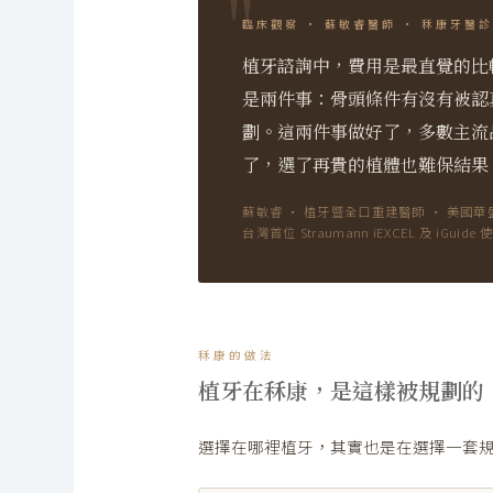
臨床觀察 · 蘇敏睿醫師 · 秝康牙醫
植牙諮詢中，費用是最直覺的比
是兩件事：骨頭條件有沒有被認
劃。這兩件事做好了，多數主流
了，選了再貴的植體也難保結果
蘇敏睿 · 植牙暨全口重建醫師 · 美國
台灣首位 Straumann iEXCEL 及 iGui
秝康的做法
植牙在秝康，是這樣被規劃的
選擇在哪裡植牙，其實也是在選擇一套