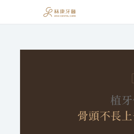
植牙
骨頭不長上