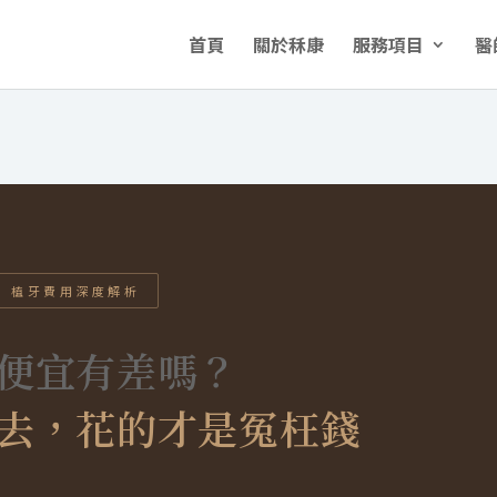
首頁
關於秝康
服務項目
醫
植牙費用深度解析
便宜有差嗎？
去，花的才是冤枉錢