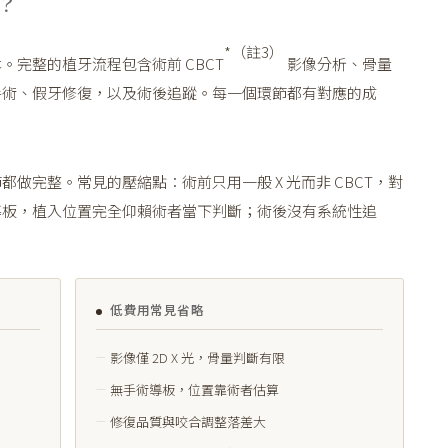
？
*（註3）
完整的植牙流程包含術前 CBCT
影像分析、骨量
手術、假牙修復，以及術後追蹤。每一個環節都有對應的成
做完整。常見的壓縮點：術前只用一般 X 光而非 CBCT，對
導板，植入位置完全仰賴術者當下判斷；術後沒有系統性追
低費用常見省略
影像僅 2D X 光，骨量判斷有限
無手術導板，位置靠術者估算
修復品質與咬合調整落差大