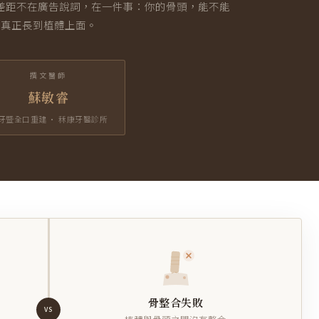
差距不在廣告說詞，在一件事：你的骨頭，能不能
真正長到植體上面。
撰文醫師
蘇敏睿
牙暨全口重建 · 秝康牙醫診所
骨整合失敗