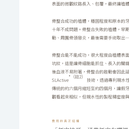
表面的微觀紋路長入、包覆，最終讓植
骨整合成功的植體，穩固程度和原本的
十年不成問題。骨整合失敗的植體，早
動、周圍骨頭發炎，最後需要手術取出
骨整合能不能成功，很大程度由植體表
坑紋，這是讓骨細胞能抓住、長入的關
後血液不易附著，骨整合的啟動會因此延遲
*（註2）
SLActive
技術，透過專利親水
傳統的約六個月縮短至約四個月，讓假
觀看起來相似，但親水性的製程精密度
費用的真正結構