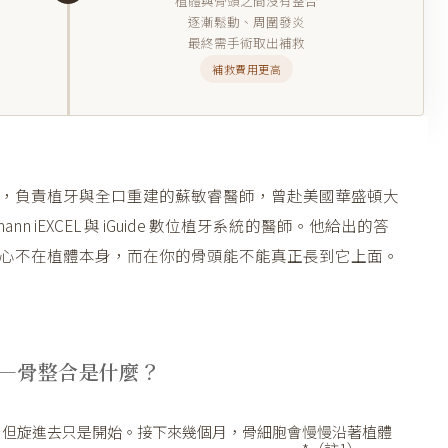
植體與骨頭之間沒有整合
逐漸鬆動、周圍發炎
最終需手術取出補救
補救費用更高
，負責植牙與全口重建的蘇敏睿醫師，曾赴美國華盛頓大
nn iEXCEL 與 iGuide 數位植牙系統的醫師。他給出的答
心不在植體本身，而在你的骨頭能不能真正長到它上面。
—骨整合是什麼？
。但旋進去只是開始。接下來幾個月，骨細胞會慢慢沿著植體