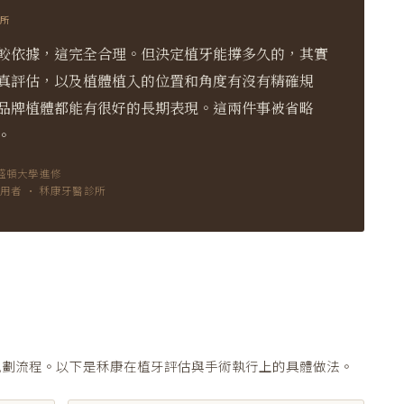
診所
較依據，這完全合理。但決定植牙能撐多久的，其實
真評估，以及植體植入的位置和角度有沒有精確規
品牌植體都能有很好的長期表現。這兩件事被省略
。
華盛頓大學進修
de 使用者 · 秝康牙醫診所
規劃流程。以下是秝康在植牙評估與手術執行上的具體做法。