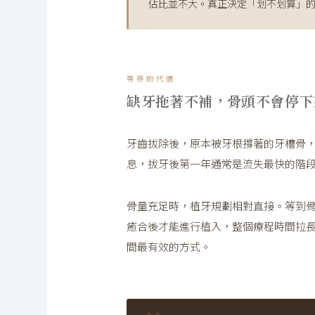
佔比並不大。真正決定「划不划算」
等待的代價
缺牙拖著不補，骨頭不會停下
牙齒拔除後，原本被牙根撐著的牙槽骨
息，拔牙後第一年通常是流失最快的階
骨量充足時，植牙規劃相對直接。等到
癒合後才能進行植入，整個療程時間拉
間最有效的方式。