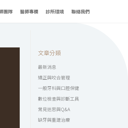
師團隊
醫師專欄
診所環境
聯絡我們
文章分類
最新消息
矯正與咬合管理
一般牙科與口腔保健
數位檢查與診斷工具
常見迷思與Q&A
缺牙與重建治療