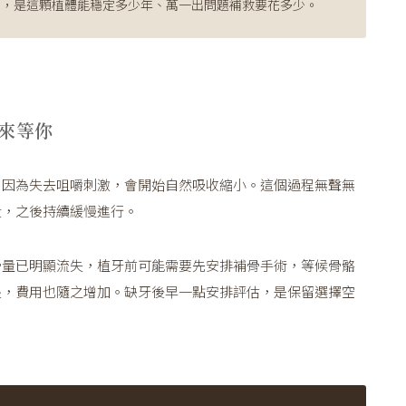
的，是這顆植體能穩定多少年、萬一出問題補救要花多少。
來等你
，因為失去咀嚼刺激，會開始自然吸收縮小。這個過程無聲無
段，之後持續緩慢進行。
骨量已明顯流失，植牙前可能需要先安排補骨手術，等候骨骼
長，費用也隨之增加。缺牙後早一點安排評估，是保留選擇空