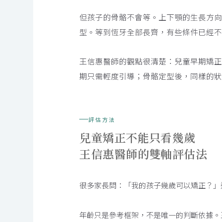
兒童早期矯正的核心，不是提早戴裝置，而
但孩子的骨骼不會等。上下顎的生長方
弓的發育方向。
型。等到恆牙全部長齊，有些條件已經
王信惠醫師的觀點很清楚：兒童早期矯
期只需輕度引導；骨骼定型後，同樣的
評估方法
兒童矯正不能只看幾歲
王信惠醫師的雙軸評估法
很多家長問：「我的孩子幾歲可以矯正？」
年齡只是參考框架，不是唯一的判斷依據。