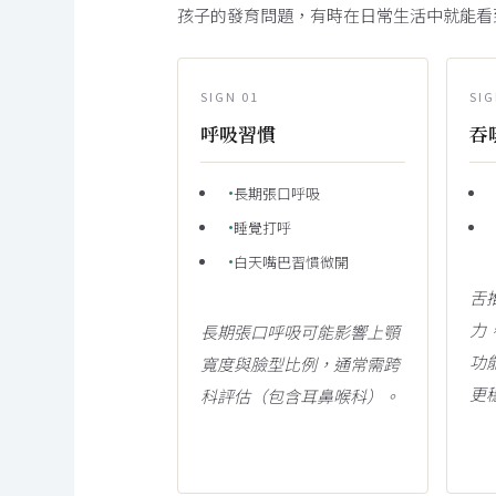
孩子的發育問題，有時在日常生活中就能看
SIGN 01
SIG
呼吸習慣
吞
長期張口呼吸
睡覺打呼
白天嘴巴習慣微開
舌
力
長期張口呼吸可能影響上顎
功
寬度與臉型比例，通常需跨
更
科評估（包含耳鼻喉科）。