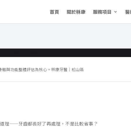
首頁
關於秝康
服務項目
醫
骨骼與功能整體評估為核心。秝康牙醫｜松山區
才看
會重來
道理——牙齒都長好了再處理，不是比較省事？