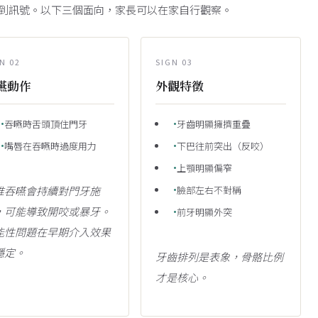
到訊號。以下三個面向，家長可以在家自行觀察。
N 02
SIGN 03
嚥動作
外觀特徵
吞嚥時舌頭頂住門牙
牙齒明顯擁擠重疊
嘴唇在吞嚥時過度用力
下巴往前突出（反咬）
上顎明顯偏窄
推吞嚥會持續對門牙施
臉部左右不對稱
，可能導致開咬或暴牙。
前牙明顯外突
能性問題在早期介入效果
穩定。
牙齒排列是表象，骨骼比例
才是核心。