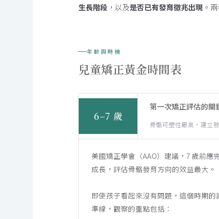
生長階段
，以及
是否已有發育徵兆出現
。兩
年齡與時機
兒童矯正黃金時間表
第一次矯正評估的關
6–7 歲
骨骼可塑性最高，建立
美國矯正學會（AAO）建議，7 歲前
成長，評估骨骼發育方向的效益最大。
即使孩子看起來沒有問題，這個時期的
準線，觀察的重點包括：