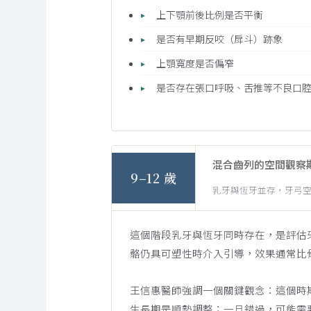
上下顎前後比例是否平衡
是否有早期反咬（戽斗）跡象
上顎寬度是否偏窄
是否存在張口呼吸、舌推等不良口
混合齒列的空間觀察
9–12 歲
乳牙與恆牙並存，牙弓
這個階段乳牙與恆牙同時存在，是評估
骼仍具可塑性時介入引導，效果通常比
王信惠醫師強調一個關鍵觀念：這個時
生長期是順勢調整；一旦錯過，可能需