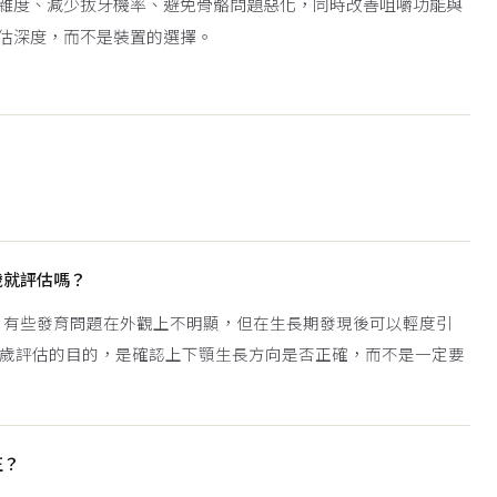
雜度、減少拔牙機率、避免骨骼問題惡化，同時改善咀嚼功能與
估深度，而不是裝置的選擇。
歲就評估嗎？
。有些發育問題在外觀上不明顯，但在生長期發現後可以輕度引
 歲評估的目的，是確認上下顎生長方向是否正確，而不是一定要
正？