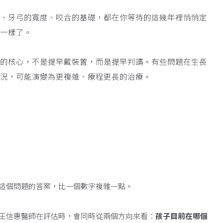
是提早判讀骨骼與牙
向、牙弓的寬度、咬合的基礎，都在你等待的這幾年裡悄悄定
不一樣了。
正的核心，不是提早戴裝置，而是提早判讀。有些問題在生長
狀況，可能演變為更複雜、療程更長的治療。
這個問題的答案，比一個數字複雜一點。
王信惠醫師在評估時，會同時從兩個方向來看：
孩子目前在哪個