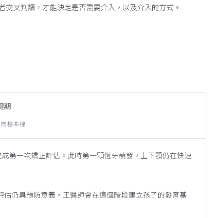
者交叉判讀，才能決定是否需要介入，以及介入的方式。
鍵期
發育基準線
應完成第一次矯正評估。此時第一顆恆牙萌發，上下顎仍在快速
評估仍具預防意義。王醫師會在這個階段建立孩子的發育基