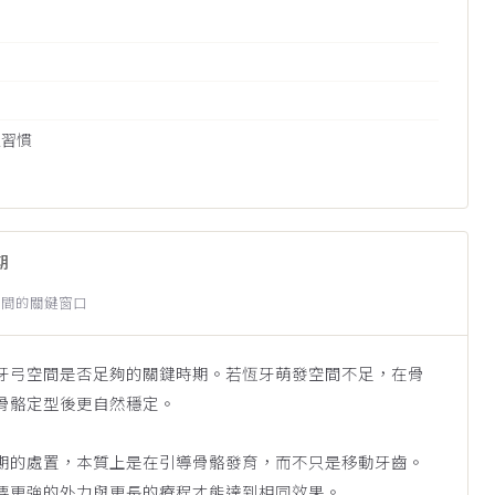
腔習慣
期
空間的關鍵窗口
牙弓空間是否足夠的關鍵時期。若恆牙萌發空間不足，在骨
骨骼定型後更自然穩定。
期的處置，本質上是在引導骨骼發育，而不只是移動牙齒。
要更強的外力與更長的療程才能達到相同效果。