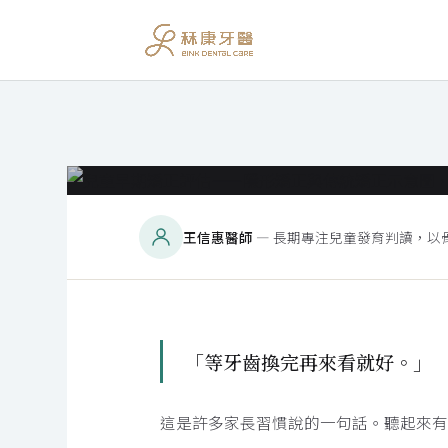
王信惠醫師
— 長期專注兒童發育判讀，以
兒童早期矯正 · 發育評估指南
別等恆牙長齊
「等牙齒換完再來看就好。」
發育窗口，不
這是許多家長習慣說的一句話。聽起來有